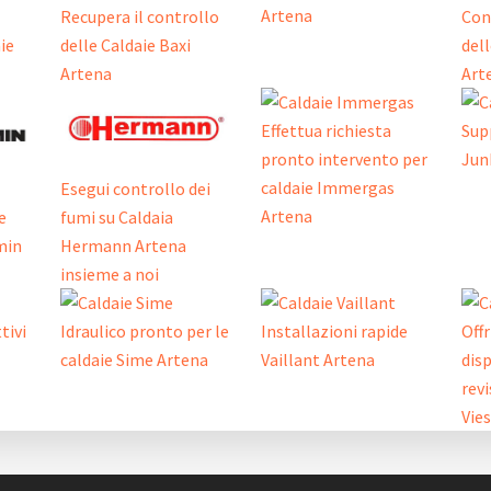
Artena
Recupera il controllo
Con
aie
delle Caldaie Baxi
dell
Artena
Art
Effettua richiesta
Sup
pronto intervento per
Jun
caldaie Immergas
Esegui controllo dei
Artena
e
fumi su Caldaia
min
Hermann Artena
insieme a noi
tivi
Idraulico pronto per le
Installazioni rapide
Off
caldaie Sime Artena
Vaillant Artena
disp
revi
Vie