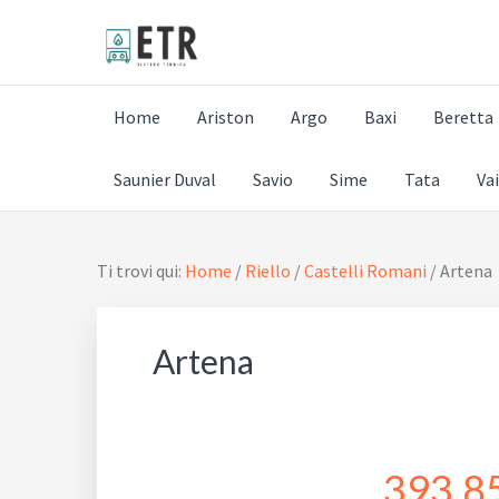
Passa
Passa
Passa
alla
al
al
navigazione
contenuto
piè
393.8512487 - PRON
i professionisti delle Caldaie a Roma
primaria
principale
di
Home
Ariston
Argo
Baxi
Beretta
pagina
Saunier Duval
Savio
Sime
Tata
Va
Ti trovi qui:
Home
/
Riello
/
Castelli Romani
/
Artena
Artena
393.8