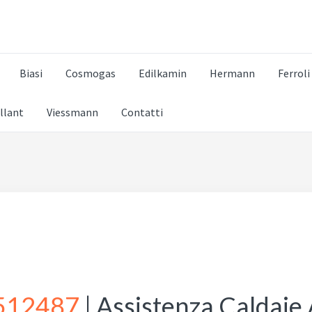
TO A TUTTO
Biasi
Cosmogas
Edilkamin
Hermann
Ferroli
illant
Viessmann
Contatti
512487
| Assistenza Caldaie