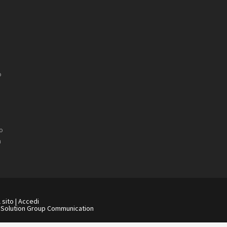
o
/o
n
 sito
|
Accedi
-
Solution Group Communication