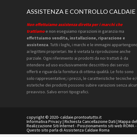
Footer
ASSISTENZA E CONTROLLO CALDAIE
Non effettuiamo assistenza diretta per i marchi che
trattiamo
e non eseguiamo riparazioni in garanzia ma
effettuiamo vendita, installazione, riparazione e
assistenza
. Tutti i loghi, i marchi e le immagini appartengon
ai legittimi proprietari. Ne è vietata la riproduzione anche
parziale. Ogni riferimento ai prodotti da noi trattati è da
intendere ad uso esclusivamente descrittivo dei servizi
offerti e riguarda la fornitura di ottima qualità. Le foto sono
solo rappresentative; i prezzi, le caratteristiche tecniche e
estetiche dei prodotti possono subire variazioni senza alcu
preavviso. Salvo errori tipografici.
copyright © 2020- caldaie.prontoatutto.it
Informativa Privacy
|
Richiesta Cancellazione Dati
|
Mappa del
Realizzazione Siti Internet
-
Posizionamento siti web ROMA
Questo sito parla di
Assistenza Caldaie Roma